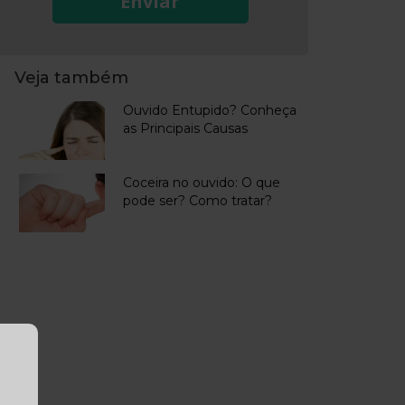
Enviar
Veja também
Ouvido Entupido? Conheça
as Principais Causas
Coceira no ouvido: O que
pode ser? Como tratar?