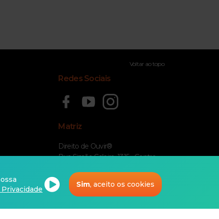
Voltar ao topo
Redes Sociais
Matriz
Direito de Ouvir®
Rua Simão Caleiro, 1315 - Centro
CEP
14400-340
Franca/SP
ossa
Sim
, aceito os cookies
e Privacidade
Fone:
(16) 3720-4562
0800 941 5330
contato@direitodeouvir.com.br