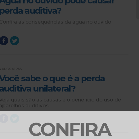
Água no ouvido pode causar
perda auditiva?
Confira as consequências da água no ouvido
4 ANOS ATRÁS
Você sabe o que é a perda
auditiva unilateral?
Veja quais são as causas e o benefício do uso de
aparelhos auditivos.
CONFIRA