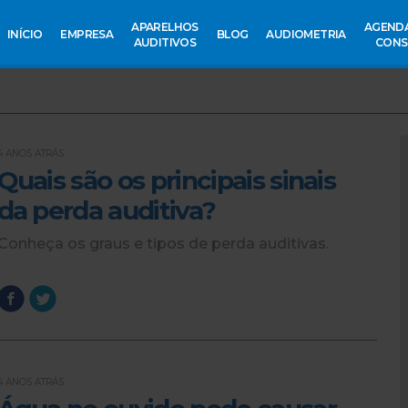
APARELHOS
AGEND
INÍCIO
EMPRESA
BLOG
AUDIOMETRIA
AUDITIVOS
CONS
4 ANOS ATRÁS
Quais são os principais sinais
da perda auditiva?
Conheça os graus e tipos de perda auditivas.
4 ANOS ATRÁS