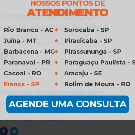
NOSSOS PONTOS DE
ATENDIMENTO
4 ANOS ATRÁS
O Processo de Adaptação
com os Aparelhos Auditivos
Rio Branco - AC
Sorocaba - SP
Veja os motivos que os pacientes têm
Juína - MT
Piracicaba - SP
dificuldade em adaptar-se aos aparelhos
auditivos
Barbacena - MG
Pirassununga - SP
Paranavaí - PR
Paraguaçu Paulista - 
Cacoal - RO
Aracaju - SE
Franca - SP
Rolim de Moura - RO
4 ANOS ATRÁS
Impacto da depressão em
pessoas com perda auditiva
AGENDE UMA CONSULTA
Como a apoio da família e o tratamento pode
contribuir para o tratamento