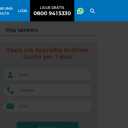
LIGUE GRÁTIS
AR UMA
LOJA
0800 941 5330
ULTA
Veja também
Teste um Aparelho Auditivo
Grátis por 7 dias