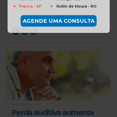
Exame que avalia a capacidade do paciente
Franca - SP
Rolim de Moura - RO
de ouvir
AGENDE UMA CONSULTA
9 ANOS ATRÁS
Perda auditiva aumenta