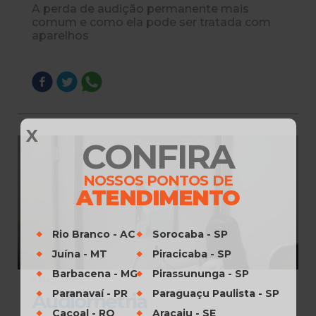
A perda de audição permanente mais
comum e como ela pode ser tratada com
aparelhos
X
CONFIRA
NOSSOS PONTOS DE
ATENDIMENTO
Rio Branco - AC
Sorocaba - SP
Juína - MT
Piracicaba - SP
Barbacena - MG
Pirassununga - SP
8 ANOS ATRÁS
Paranavaí - PR
Paraguaçu Paulista - SP
Audiometria
Cacoal - RO
Aracaju - SE