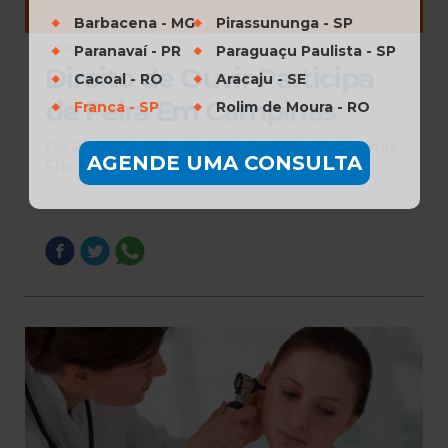
Barbacena - MG
Pirassununga - SP
Paranavaí - PR
Paraguaçu Paulista - SP
11 ANOS ATRÁS
Direito de Ouvir Participa
Cacoal - RO
Aracaju - SE
de Feira Em Campinas
Franca - SP
Rolim de Moura - RO
De 21 a 22 de Setembro Ocorre a Campinas
AGENDE UMA CONSULTA
Franchising Business