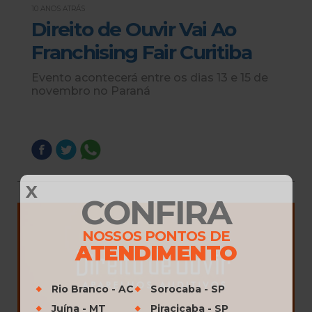
10 ANOS ATRÁS
Direito de Ouvir Vai Ao
Franchising Fair Curitiba
Evento acontecerá entre os dias 13 e 15 de
novembro no Paraná
X
CONFIRA
NOSSOS PONTOS DE
ATENDIMENTO
Rio Branco - AC
Sorocaba - SP
Juína - MT
Piracicaba - SP