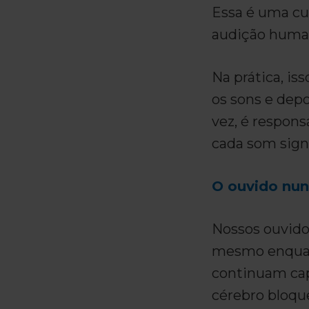
Essa é uma cu
audição human
Na prática, is
os sons e depo
vez, é respons
cada som signi
O ouvido nun
Nossos ouvidos
mesmo enquan
continuam cap
cérebro bloqu