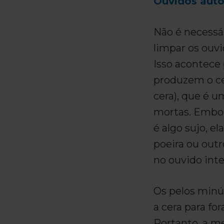
Ouvidos aut
Não é necessár
limpar os ouvi
Isso acontece 
produzem o c
cera), que é u
mortas. Embor
é algo sujo, el
poeira ou outr
no ouvido inte
Os pelos minú
a cera para fo
Portanto, a m