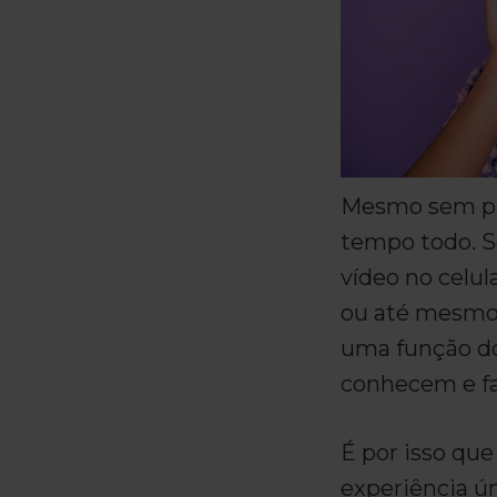
Mesmo sem per
tempo todo. Se
vídeo no celu
ou até mesmo
uma função do
conhecem e fa
É por isso qu
experiência ú