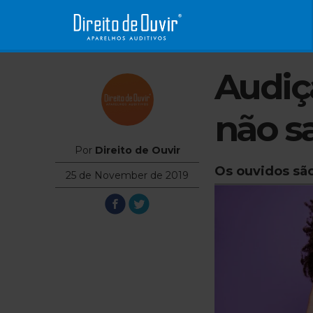
Audiç
não sa
Por
Direito de Ouvir
Os ouvidos sã
25 de November de 2019