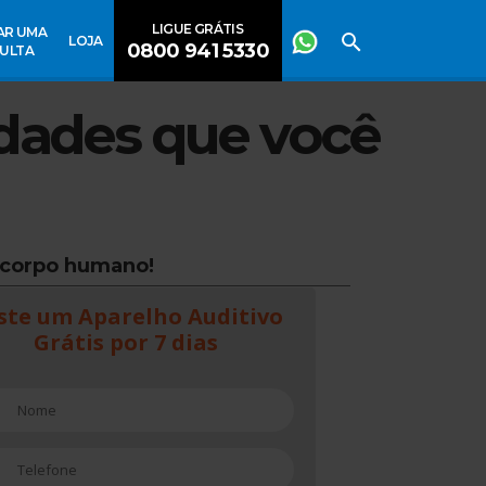
LIGUE GRÁTIS
AR UMA
LOJA
0800 941 5330
ULTA
dades que você
 corpo humano!
ste um Aparelho Auditivo
Grátis por 7 dias