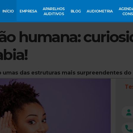
APARELHOS
AGEND
INÍCIO
EMPRESA
BLOG
AUDIOMETRIA
AUDITIVOS
CONS
ão humana: curiosi
bia!
o umas das estruturas mais surpreendentes do
Te