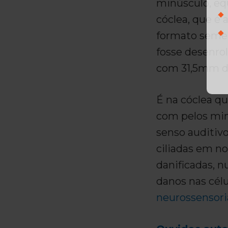
minúsculo, equ
cóclea, que é 
formato semel
fosse desenro
com 31,5mm d
É na cóclea qu
com pelos min
senso auditivo
ciliadas em n
danificadas, n
danos nas cél
neurossensori