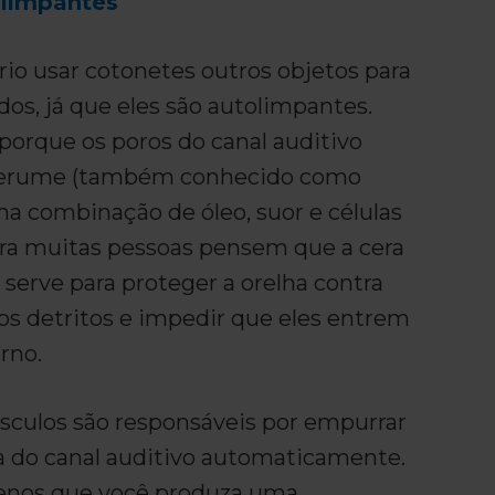
olimpantes
io usar cotonetes outros objetos para
dos, já que eles são autolimpantes.
porque os poros do canal auditivo
erume (também conhecido como
ma combinação de óleo, suor e células
a muitas pessoas pensem que a cera
a serve para proteger a orelha contra
os detritos e impedir que eles entrem
rno.
sculos são responsáveis por empurrar
ra do canal auditivo automaticamente.
enos que você produza uma