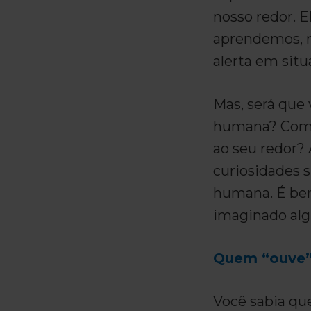
nosso redor. 
aprendemos, 
alerta em situ
Mas, será que
humana? Como 
ao seu redor? 
curiosidades 
humana. É be
imaginado alg
Quem “ouve”
Você sabia qu