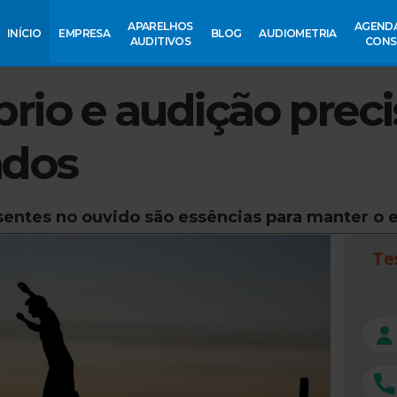
APARELHOS
AGEND
INÍCIO
EMPRESA
BLOG
AUDIOMETRIA
AUDITIVOS
CONS
brio e audição prec
ados
sentes no ouvido são essências para manter o e
Te