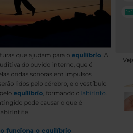
turas que ajudam para o
equilíbrio
. A
Ve
auditiva do ouvido interno, que é
elas ondas sonoras em impulsos
erão lidos pelo cérebro, e o vestíbulo
 pelo
equilíbrio
, formando o
labirinto
.
atingido pode causar o que é
abirintite.
 funciona o equilíbrio