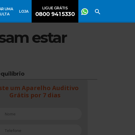
LIGUE GRÁTIS
AR UMA
LOJA
0800 941 5330
ULTA
isam estar
quilíbrio
ste um Aparelho Auditivo
Grátis por 7 dias