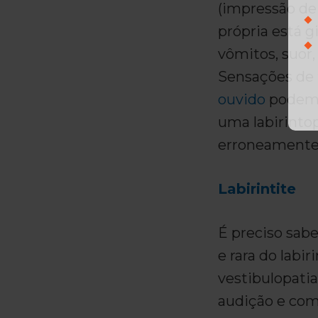
(impressão de 
própria está g
vômitos, suor,
Sensações de 
ouvido
podem 
uma labirinto
erroneamente,
Labirintite
É preciso sabe
e rara do labir
vestibulopati
audição e co