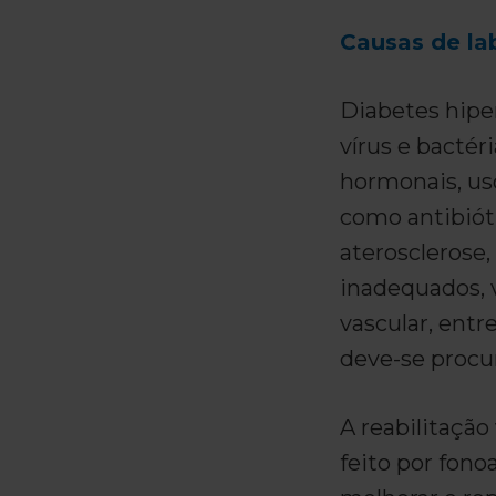
Causas de lab
Diabetes hipe
vírus e bactér
hormonais, us
como antibióti
aterosclerose,
inadequados, v
vascular, entr
deve-se procur
A reabilitação
feito por fon