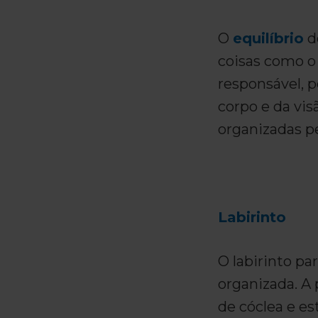
O
equilíbrio
d
coisas como o
responsável, p
corpo e da vi
organizadas pe
Labirinto
O labirinto p
organizada. A 
de cóclea e es