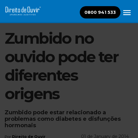
0800 941 533
Zumbido no
ouvido pode ter
diferentes
origens
Zumbido pode estar relacionado a
problemas como diabetes e disfunções
hormonais
01 de January de 2014
Por
Direito de Ouvir