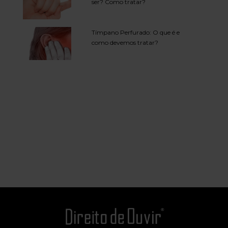
ser? Como tratar?
Tímpano Perfurado: O que é e
como devemos tratar?