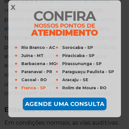
estratégia é
tratar primeiro as causas
X
reversíveis
. “As abordagens clínicas
CONFIRA
podem incluir dietas,
correção de erros
NOSSOS PONTOS DE
alimentares
, medicações, fisioterapia,
ATENDIMENTO
tratamento com o dentista para corrigir
problemas na articulação da mandíbula,
Rio Branco - AC
Sorocaba - SP
avaliação psiquiátrica e psicoterapia”,
Juína - MT
Piracicaba - SP
Barbacena - MG
Pirassununga - SP
explica a otorrino Andresa. Evitar o
Paranavaí - PR
Paraguaçu Paulista - SP
silêncio absoluto é outra técnica
Cacoal - RO
Aracaju - SE
utilizada, pois ruídos de fundo
Franca - SP
Rolim de Moura - RO
contribuem para mascarar o zumbido.
AGENDE UMA CONSULTA
Entenda o que é o zumbido
Em condições normais, as vias auditivas