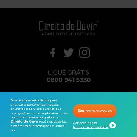
LIGUE GRÁTIS
0800 941 5330
contato@direitodeouvir.com
Nós usamos seus dados para
analisar e personalizar nossos
anúncios e serviços durante sua
Sim
, aceito os cookies
navegação em nossa plataforma. Ao
Copyright© 2026 Direito de Ouvir®. Todos os direitos reservados.
continuar navegando pelo site
Direito de Ouvir
você nos autoriza
Conheça nossa
a coletar tais informações e utilizá-
Política de Privacidade
las
Audiometria
Produtos
Ligue Grátis
Notificações