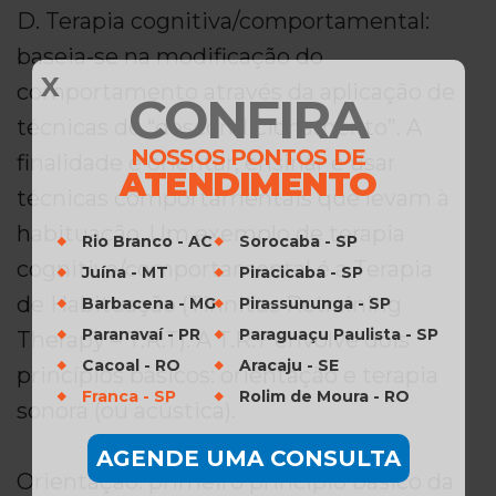
D. Terapia cognitiva/comportamental:
baseia-se na modificação do
X
comportamento através da aplicação de
CONFIRA
técnicas de “descondicionamento”. A
NOSSOS PONTOS DE
finalidade é orientar, ensinar e usar
ATENDIMENTO
técnicas comportamentais que levam à
habituação. Um exemplo de terapia
Rio Branco - AC
Sorocaba - SP
cognitiva/comportamental é a Terapia
Juína - MT
Piracicaba - SP
de Habituação (Tinnitus Retraining
Barbacena - MG
Pirassununga - SP
Paranavaí - PR
Paraguaçu Paulista - SP
Therapy – T.R.T). A T.R.T envolve dois
Cacoal - RO
Aracaju - SE
princípios básicos: orientação e terapia
Franca - SP
Rolim de Moura - RO
sonora (ou acústica).
AGENDE UMA CONSULTA
Orientação: primeiro principio básico da