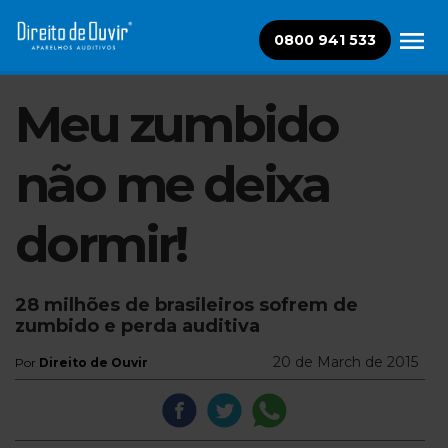
0800 941 533
Meu zumbido
não me deixa
dormir!
28 milhões de brasileiros sofrem de
zumbido e perda auditiva
20 de March de 2015
Por
Direito de Ouvir