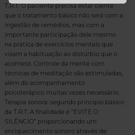
T.R.T. O paciente precisa estar ciente
que o tratamento básico não será com a
ingestão de remédios, mas com a
importante participação dele mesmo
na prática de exercícios mentais que
visam a habituação ao distúrbio que o
acomete. Controle da mente com
técnicas de meditação são estimuladas,
além do acompanhamento
psicoterápico muitas vezes necessário.
Terapia sonora: segundo princípio básico
da T.R.T. A finalidade é "EVITE O
SILÊNCIO" proporcionando um
enriquecimento sonoro através de