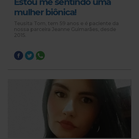
Estou me sentindo uma
mulher biônica!
Teusita Tom, tem 59 anos e é paciente da
nossa parceira Jeanne Guimarães, desde
2015.