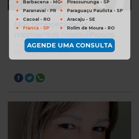
Barbacena - MG
Pirassununga - SP
Paranavaí - PR
Paraguaçu Paulista - SP
4 ANOS ATRÁS
Cacoal - RO
Aracaju - SE
Nos proporcionou
Franca - SP
Rolim de Moura - RO
momentos maravilhosos
AGENDE UMA CONSULTA
Vicentti tem 5 anos e é paciente da nossa
parceira Alana Moura.