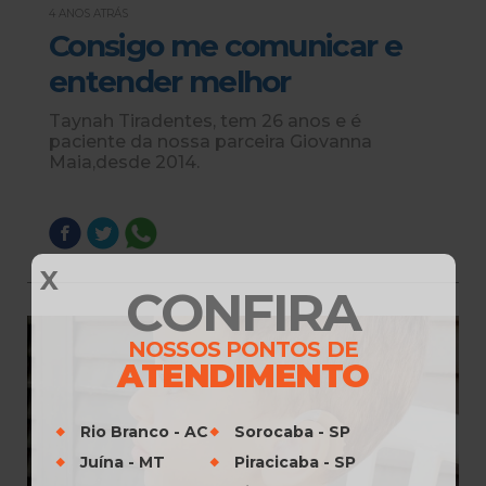
4 ANOS ATRÁS
Consigo me comunicar e
entender melhor
Taynah Tiradentes, tem 26 anos e é
paciente da nossa parceira Giovanna
Maia,desde 2014.
X
CONFIRA
NOSSOS PONTOS DE
ATENDIMENTO
Rio Branco - AC
Sorocaba - SP
Juína - MT
Piracicaba - SP