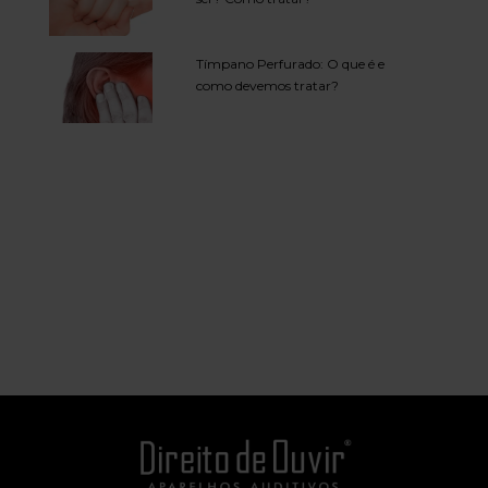
Tímpano Perfurado: O que é e
como devemos tratar?