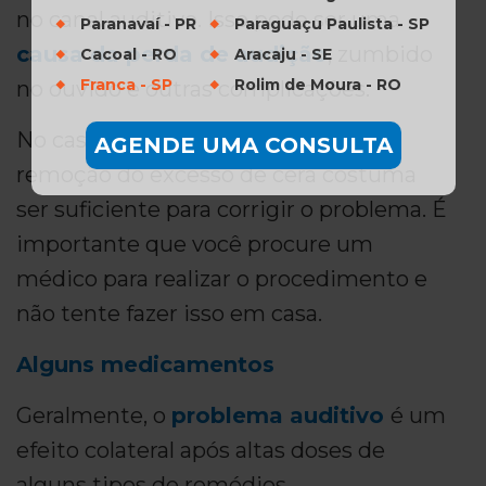
no canal auditivo. Isso pode ser uma
Paranavaí - PR
Paraguaçu Paulista - SP
causa da perda de audição
, zumbido
Cacoal - RO
Aracaju - SE
Franca - SP
Rolim de Moura - RO
no ouvido e outras complicações.
No caso de zumbido no ouvido, a
AGENDE UMA CONSULTA
remoção do excesso de cera costuma
ser suficiente para corrigir o problema. É
importante que você procure um
médico para realizar o procedimento e
não tente fazer isso em casa.
Alguns medicamentos
Geralmente, o
problema auditivo
é um
efeito colateral após altas doses de
alguns tipos de remédios.