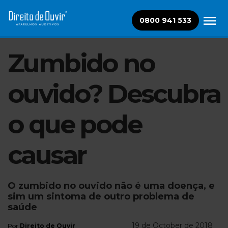
0800 941 533
Zumbido no
ouvido? Descubra
o que pode
causar
O zumbido no ouvido não é uma doença, e
sim um sintoma de outro problema de
saúde
19 de October de 2018
Por
Direito de Ouvir