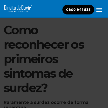
0800 941 533
Como
reconhecer os
primeiros
sintomas de
surdez?
Raramente a surdez ocorre de forma
repentina