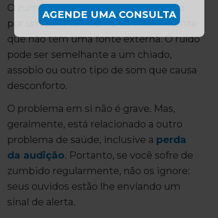
O
zumbido no ouvido
é caracterizado
AGENDE UMA CONSULTA
por um som constante ou intermitente
que não tem uma fonte externa. O ruído
pode ser semelhante a um chiado,
assobio ou outro tipo de som que causa
desconforto.
O problema em si não é grave. Mas,
geralmente, está relacionado a outro
problema de saúde, inclusive a
perda
da audição
. Portanto, se você sofre de
zumbido regularmente, não os ignore:
seus ouvidos estão lhe enviando um
sinal de alerta.