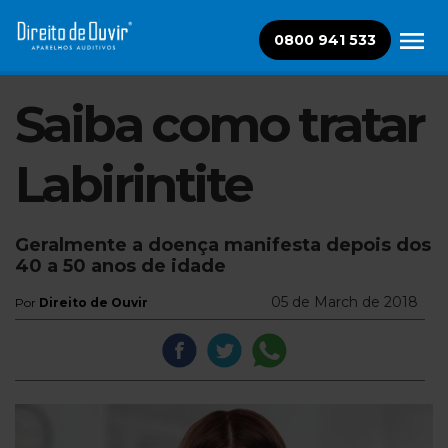
0800 941 533
Saiba como tratar
Labirintite
Geralmente a doença manifesta depois dos
40 a 50 anos de idade
05 de March de 2018
Por
Direito de Ouvir