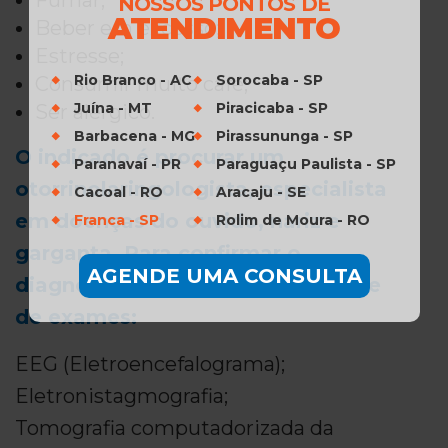
Fumar;
NOSSOS PONTOS DE
ATENDIMENTO
Beber em excesso;
Estresse;
Rio Branco - AC
Sorocaba - SP
Consumir muito café;
Juína - MT
Piracicaba - SP
Ser alérgico.
Barbacena - MG
Pirassununga - SP
O indicado é procurar um
Paranavaí - PR
Paraguaçu Paulista - SP
otorrinolaringologista, especialista
Cacoal - RO
Aracaju - SE
em doenças do ouvido, nariz e
Franca - SP
Rolim de Moura - RO
garganta. Para confirmar o
AGENDE UMA CONSULTA
diagnóstico é solicitado uma série
de exames:
EEG (Eletroencefalograma);
Eletronistagmografia;
Tomografia computadorizada da