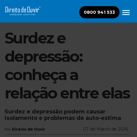
0800 941 533
Surdez e
depressão:
conheça a
relação entre elas
Surdez e depressão podem causar
isolamento e problemas de auto-estima
07 de March de 2016
Por
Direito de Ouvir