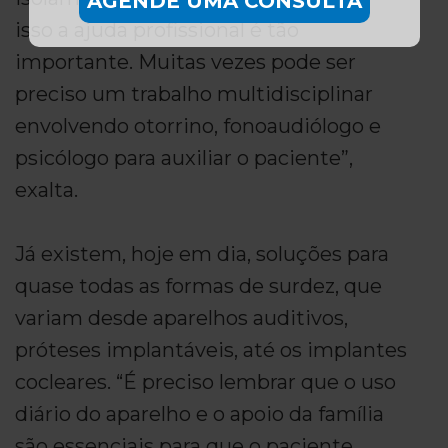
AGENDE UMA CONSULTA
isso a ajuda profissional é tão
importante. Muitas vezes pode ser
preciso um trabalho multidisciplinar
envolvendo otorrino, fonoaudiólogo e
psicólogo para auxiliar o paciente”,
exalta.
Já existem, hoje em dia, soluções para
quase todas as formas de surdez, que
variam desde aparelhos auditivos,
próteses implantáveis, até os implantes
cocleares. “É preciso lembrar que o uso
diário do aparelho e o apoio da família
são essenciais para que o paciente