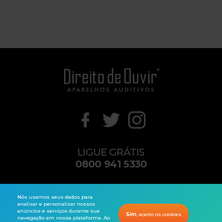
LIGUE GRÁTIS
0800 941 5330
contato@direitodeouvir.com
Nós usamos seus dados para
analisar e personalizar nossos
anúncios e serviços durante sua
Sim
, aceito os cookies
navegação em nossa plataforma. Ao