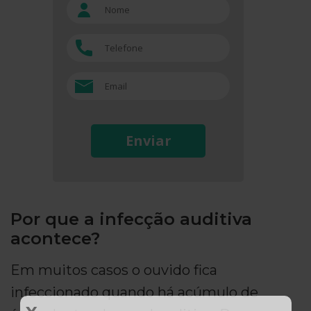
Enviar
Por que a infecção auditiva
acontece?
Em muitos casos o ouvido fica
infeccionado quando há acúmulo de