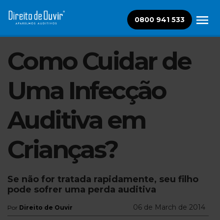
0800 941 533
Como Cuidar de
Uma Infecção
Auditiva em
Crianças?
Se não for tratada rapidamente, seu filho
pode sofrer uma perda auditiva
06 de March de 2014
Por
Direito de Ouvir