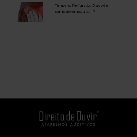
Tímpano Perfurado: O que é e
como devemos tratar?