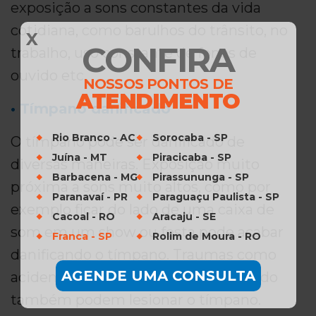
exposição a sons constantes da vida
cotidiana, como barulhos do trânsito, no
X
CONFIRA
trabalho, uso constante de fones de
ouvido etc.
NOSSOS PONTOS DE
ATENDIMENTO
• Tímpano danificado
Rio Branco - AC
Sorocaba - SP
O tímpano pode ser danificado de
Juína - MT
Piracicaba - SP
diversas maneiras. Exposição muito
Barbacena - MG
Pirassununga - SP
próxima a sons muito altos, como por
Paranavaí - PR
Paraguaçu Paulista - SP
exemplo ficar do lado de uma caixa de
Cacoal - RO
Aracaju - SE
som em um show ou festa pode acabar
Franca - SP
Rolim de Moura - RO
danificando o tímpano. Traumas como
AGENDE UMA CONSULTA
acidentes onde o ouvido é machucado
também podem lesionar o tímpano.