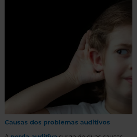
Causas dos problemas auditivos
A
perda auditiva
surge de duas causas