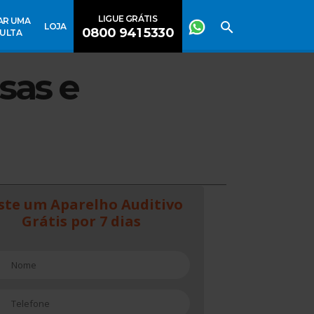
LIGUE GRÁTIS
AR UMA
LOJA
0800 941 5330
ULTA
sas e
ste um Aparelho Auditivo
Grátis por 7 dias