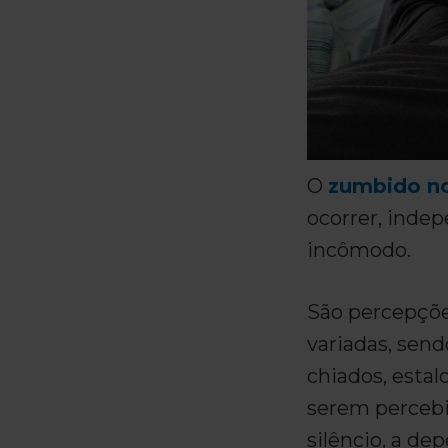
O
zumbido n
ocorrer, inde
incômodo.
São percepçõe
variadas, sen
chiados, estalo
serem percebi
silêncio, a de