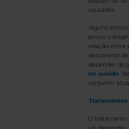
possam se rec
causados.
Alguns sintom
pouco o diagn
relação entre
decorrente de
depender do g
no ouvido
. N
conjunto, atu
Tratamentos
O tratamento r
vai depender 