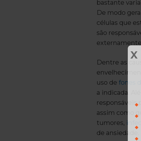
bastante varia
De modo geral
células que es
são responsáv
externamente
X
Dentre as cau
envelheciment
uso de
fones 
a indicada. A
responsáveis 
assim como q
tumores,
infe
de ansiedade.