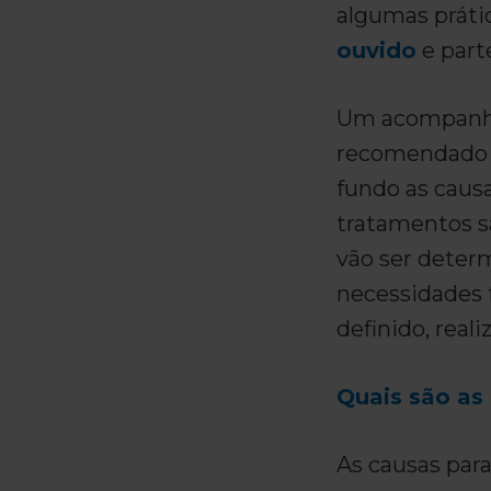
algumas práti
ouvido
e part
Um acompanha
recomendado n
fundo as causa
tratamentos sã
vão ser determ
necessidades 
definido, real
Quais são as
As causas para