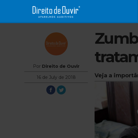
Zumbi
trata
Por
Direito de Ouvir
Veja a import
16 de July de 2018