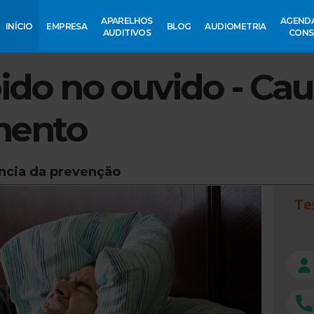
APARELHOS
AGEND
INÍCIO
EMPRESA
BLOG
AUDIOMETRIA
AUDITIVOS
CONS
do no ouvido - Cau
mento
ância da prevenção
Te