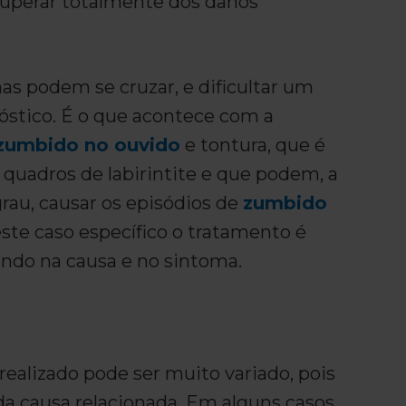
uperar totalmente dos danos
as podem se cruzar, e dificultar um
óstico. É o que acontece com a
zumbido no ouvido
e tontura, que é
 quadros de labirintite e que podem, a
rau, causar os episódios de
zumbido
este caso específico o tratamento é
ando na causa e no sintoma.
ealizado pode ser muito variado, pois
da causa relacionada. Em alguns casos