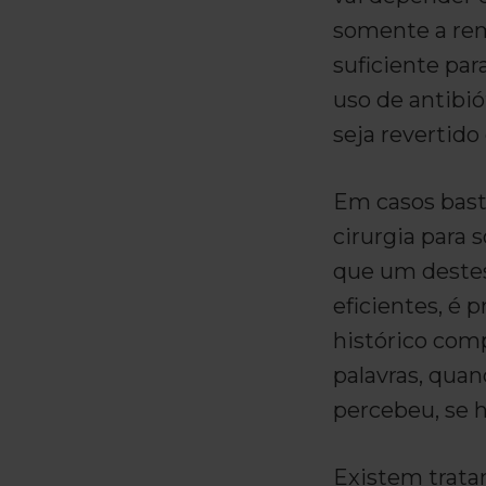
somente a re
suficiente par
uso de antibió
seja revertido 
Em casos bast
cirurgia para 
que um destes
eficientes, é 
histórico com
palavras, qua
percebeu, se 
Existem trata