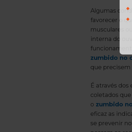
Algumas cond
favorecer o q
musculares ou
interna do ou
funcionamento
zumbido no 
que precisem 
É através dos 
coletados que 
o
zumbido no
eficaz as indi
se prevenir no