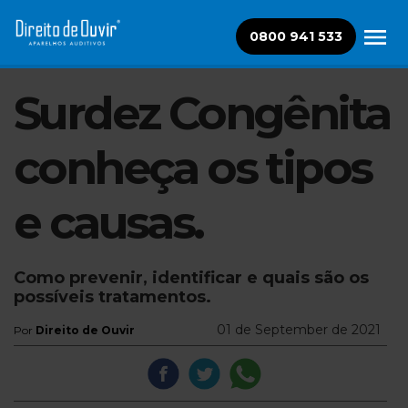
0800 941 533
Surdez Congênita
conheça os tipos
e causas.
Como prevenir, identificar e quais são os
possíveis tratamentos.
01 de September de 2021
Por
Direito de Ouvir