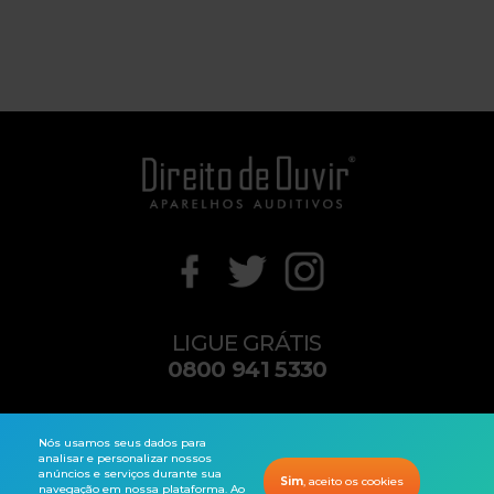
LIGUE GRÁTIS
0800 941 5330
contato@direitodeouvir.com
Nós usamos seus dados para
analisar e personalizar nossos
anúncios e serviços durante sua
Sim
, aceito os cookies
navegação em nossa plataforma. Ao