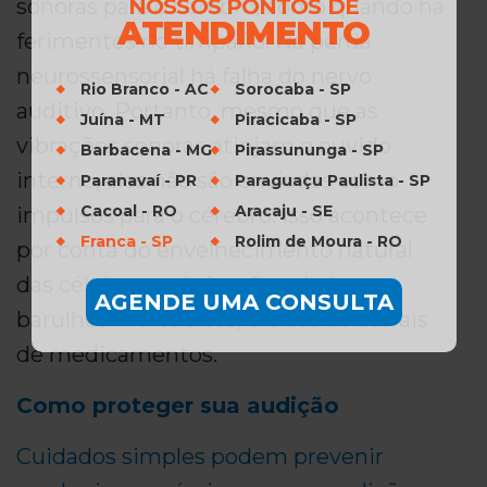
sonoras para o cérebro, como quando há
NOSSOS PONTOS DE
ATENDIMENTO
ferimentos no tímpano. Na perda
neurossensorial há falha do nervo
Rio Branco - AC
Sorocaba - SP
auditivo. Portanto, mesmo que as
Juína - MT
Piracicaba - SP
vibrações sonoras atinjam o ouvido
Barbacena - MG
Pirassununga - SP
interno, elas não são enviadas como
Paranavaí - PR
Paraguaçu Paulista - SP
Cacoal - RO
Aracaju - SE
impulsos para o cérebro. Isso acontece
Franca - SP
Rolim de Moura - RO
por conta do envelhecimento natural
das células, por infecções virais,
AGENDE UMA CONSULTA
barulhos muito altos, efeitos colaterais
de medicamentos.
Como proteger sua audição
Cuidados simples podem prevenir