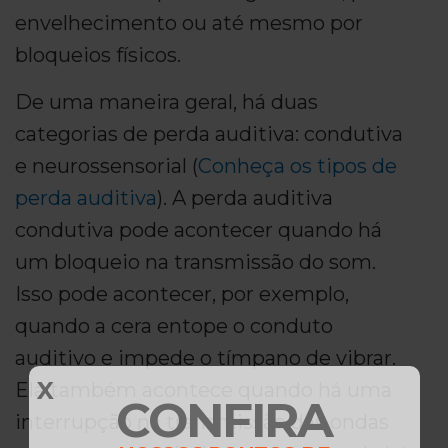
envelhecimento ou até mesmo por
bloqueios físicos.
De uma maneira geral, há duas
categorias de perda auditiva: condutiva
e neurossensorial (
Conheça os tipos de
perda auditiva
). A perda auditiva
condutiva pode acontecer quando há
um bloqueio na transmissão do som.
Isso pode acontecer, por exemplo,
quando a cera entope o conduto
auditivo e impede o tímpano de vibrar.
X
Ela também acontece quando há uma
CONFIRA
interrupção na transmissão das ondas