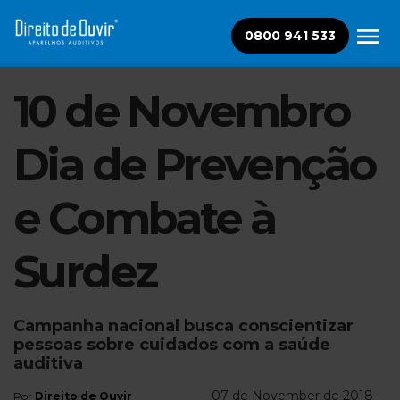
0800 941 533
10 de Novembro
Dia de Prevenção
e Combate à
Surdez
Campanha nacional busca conscientizar
pessoas sobre cuidados com a saúde
auditiva
07 de November de 2018
Por
Direito de Ouvir