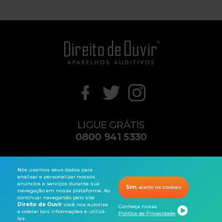
LIGUE GRÁTIS
0800 941 5330
contato@direitodeouvir.com
Nós usamos seus dados para
analisar e personalizar nossos
anúncios e serviços durante sua
Sim
, aceito os cookies
navegação em nossa plataforma. Ao
Copyright© 2026 Direito de Ouvir®. Todos os direitos reservados.
continuar navegando pelo site
Direito de Ouvir
você nos autoriza
Conheça nossa
a coletar tais informações e utilizá-
Política de Privacidade
las
Audiometria
Produtos
Ligue Grátis
Notificações