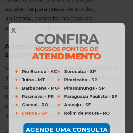
excelente para casos de surdez
unilateral, como foi no caso da
estudante Paula Sposito.
X
CONFIRA
Adaptação aos aparelhos
NOSSOS PONTOS DE
auditivos
ATENDIMENTO
Se uma pessoa tem
perda auditiva
há
Rio Branco - AC
Sorocaba - SP
muito tempo, vai ter que se adaptar aos
Juína - MT
Piracicaba - SP
poucos ao aparelho. Isso acontece
Barbacena - MG
Pirassununga - SP
porque o cérebro sem estímulo sonoro
Paranavaí - PR
Paraguaçu Paulista - SP
Cacoal - RO
Aracaju - SE
precisa ir se reacostumando à
Franca - SP
Rolim de Moura - RO
habilidade de ouvir.
AGENDE UMA CONSULTA