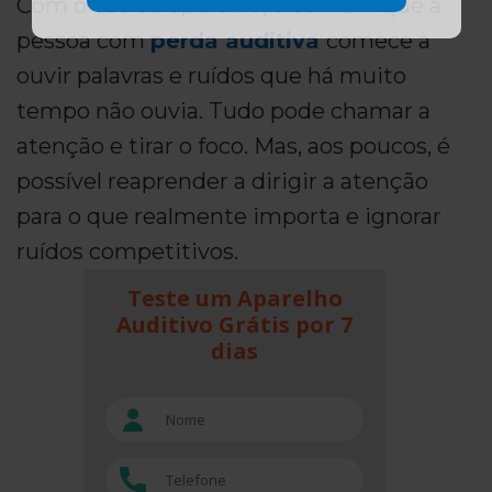
Com o uso do aparelho, é comum que a
pessoa com
perda auditiva
comece a
ouvir palavras e ruídos que há muito
tempo não ouvia. Tudo pode chamar a
atenção e tirar o foco. Mas, aos poucos, é
possível reaprender a dirigir a atenção
para o que realmente importa e ignorar
ruídos competitivos.
Teste um Aparelho
Auditivo Grátis por 7
dias