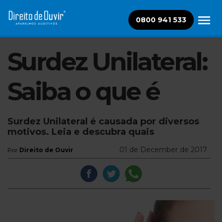
0800 941 533
Surdez Unilateral:
Saiba o que é
Surdez Unilateral é causada por diversos
motivos. Leia e descubra quais
01 de December de 2017
Por
Direito de Ouvir