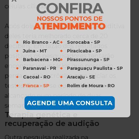
CONFIRA
células ciliadas.
NOSSOS PONTOS DE
ATENDIMENTO
Após dois meses, a capacidade auditiva
deles teria melhorado cerca de 20
Rio Branco - AC
Sorocaba - SP
decibéis. Em razão dos resultados
Juína - MT
Piracicaba - SP
positivos os pesquisadores tentarão
Barbacena - MG
Pirassununga - SP
encontrar voluntários que possuem
Paranavaí - PR
Paraguaçu Paulista - SP
perda auditiva crônica para iniciar os
Cacoal - RO
Aracaju - SE
testes. Espera-se que o objetivo seja
Franca - SP
Rolim de Moura - RO
alcançado num período de duas
AGENDE UMA CONSULTA
semanas a dois meses.
Terapia genética e
recuperação de audição
Outra pesquisa realizada na