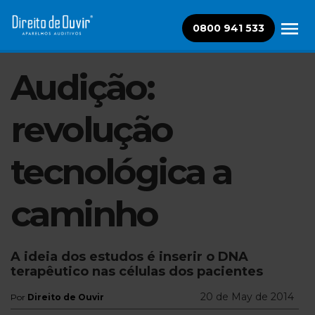
0800 941 533
Audição:
revolução
tecnológica a
caminho
A ideia dos estudos é inserir o DNA
terapêutico nas células dos pacientes
20 de May de 2014
Por
Direito de Ouvir