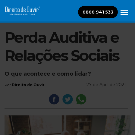
0800 941 533
Perda Auditiva e
Relações Sociais
O que acontece e como lidar?
27 de April de 2021
Por
Direito de Ouvir