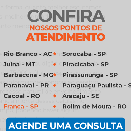
a forma, quanto melhor escutamos
CONFIRA
os, melhor entendemos quando falam
anto menos escutamos pior
NOSSOS PONTOS DE
ATENDIMENTO
Rio Branco - AC
Sorocaba - SP
a orelha interna, temos a cóclea, que
pal órgão da audição e, dentro dela,
Juína - MT
Piracicaba - SP
de 35.000 células responsáveis pela
Barbacena - MG
Pirassununga - SP
as informações sonoras ao cérebro.
Paranavaí - PR
Paraguaçu Paulista - 
processo natural de envelhecimento
Cacoal - RO
Aracaju - SE
no a morte dessas células no
Franca - SP
Rolim de Moura - RO
empo, podendo haver algum
reditário e/ou genético que, com
AGENDE UMA CONSULTA
ruído, acelera em algum grau a mais