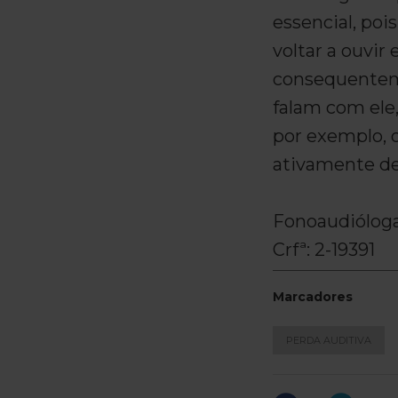
essencial, poi
voltar a ouvir
consequentem
falam com ele,
por exemplo, o 
ativamente de
Fonoaudióloga
Crfª: 2-19391
Marcadores
PERDA AUDITIVA