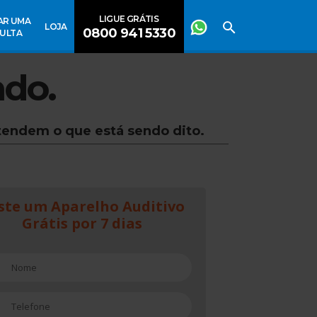
LIGUE GRÁTIS
AR UMA
LOJA
0800 941 5330
ULTA
ndo.
tendem o que está sendo dito.
ste um Aparelho Auditivo
Grátis por 7 dias