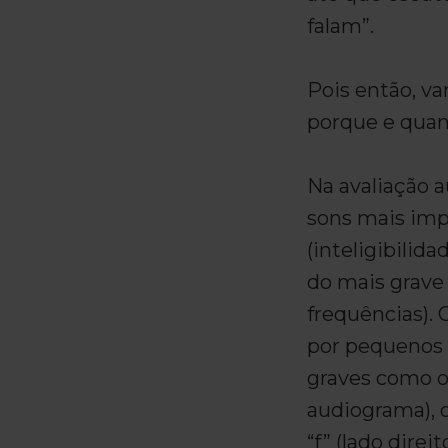
falam”.
Pois então, 
porque e quan
Na avaliação a
sons mais imp
(inteligibilida
do mais grave
frequências).
por pequenos 
graves como o 
audiograma), 
“f” (lado direi