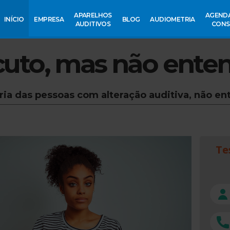
APARELHOS
AGEND
INÍCIO
EMPRESA
BLOG
AUDIOMETRIA
AUDITIVOS
CONS
cuto, mas não ente
ia das pessoas com alteração auditiva, não en
Te