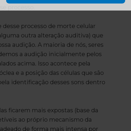
se processo.
e desse processo de morte celular
alguma outra alteração auditiva) que
ssa audição. A maioria de nós, seres
emos a audição inicialmente pelos
lados acima. Isso acontece pela
clea e a posição das células que são
ela identificação desses sons dentro
las ficarem mais expostas (base da
cetíveis ao próprio mecanismo da
cadeado de forma mais intensa por