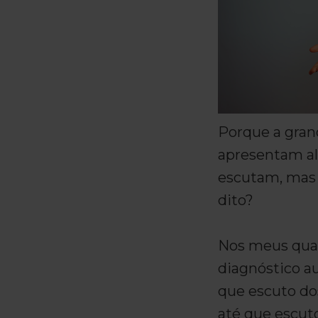
Porque a gran
apresentam al
escutam, mas
dito?
Nos meus quas
diagnóstico a
que escuto do
até que escut