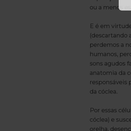
ou a menos es
E é em virtud
(descartando 
perdemos a no
humanos, perd
sons agudos fa
anatomia da có
responsáveis p
da cóclea.
Por essas célu
cóclea) e sus
orelha, desen