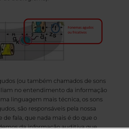
gudos (ou também chamados de sons
uxiliam no entendimento da informação
uma linguagem mais técnica, os sons
udos, são responsáveis pela nossa
de de fala, que nada mais é do que o
demos da informação auditiva que