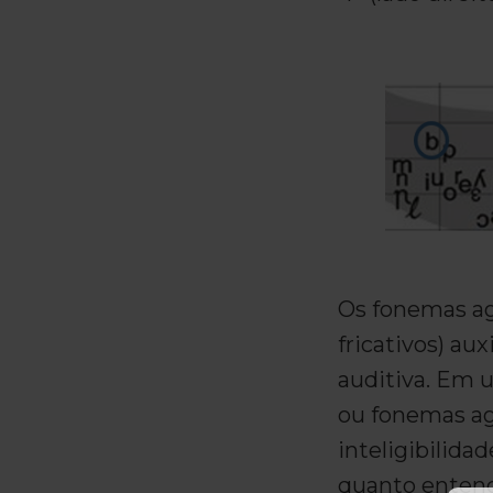
Os fonemas a
fricativos) a
auditiva. Em 
ou fonemas ag
inteligibilida
quanto enten