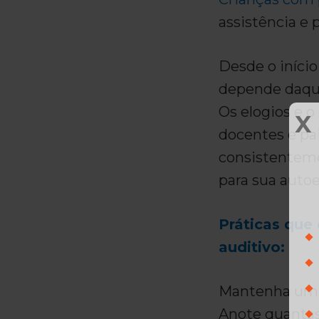
assistência e 
Desde o início
depende daque
Os elogios e o
X
docentes e pa
consistenteme
para sua auto
Práticas que
auditivo:
Mantenha um c
Anote quantas 