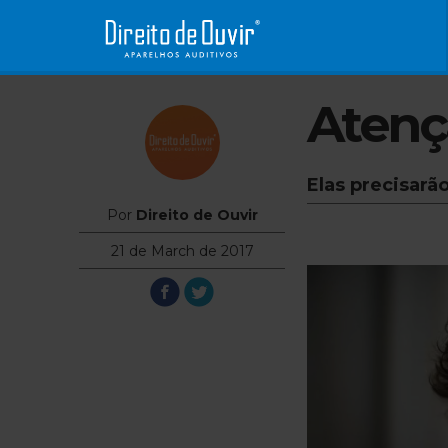
Atenç
Elas precisarã
Por
Direito de Ouvir
21 de March de 2017