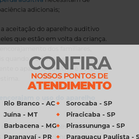
paciência adicionais;
 a aceitação do aparelho auditivo
les que estão em volta da criança.
 encorajamento dos familiares,
CONFIRA
is quando a criança usa
nte o aparelho auditivo é essencial
NOSSOS PONTOS DE
estima.
ATENDIMENTO
 encorajam o uso do aparelho
Rio Branco - AC
Sorocaba - SP
Juína - MT
Piracicaba - SP
Barbacena - MG
Pirassununga - SP
alendário do aparelho auditivo.
horas por dia a criança usa o
Paranavaí - PR
Paraguaçu Paulista - 