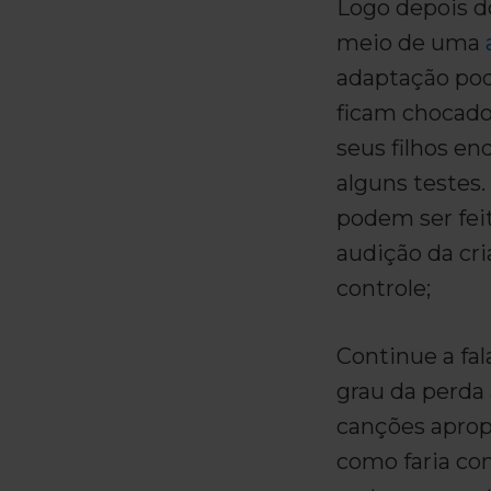
Logo depois d
meio de uma
adaptação pode
ficam chocados
seus filhos e
alguns testes.
podem ser feit
audição da cr
controle;
Continue a fal
grau da perda 
canções aprop
como faria com