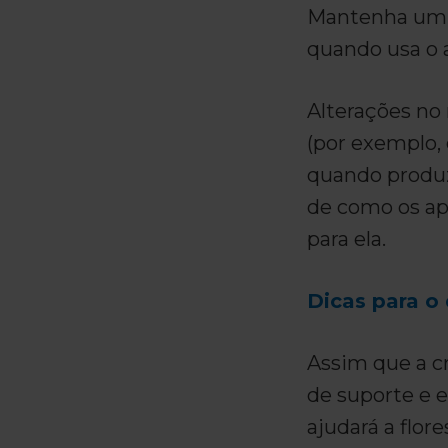
Mantenha um d
quando usa o 
Alterações no
(por exemplo,
quando produz
de como os ap
para ela.
Dicas para o 
Assim que a c
de suporte e e
ajudará a flor