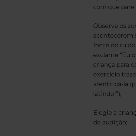
com que pare 
Observe os so
acontecerem s
fonte do ruído
exclame “Eu ou
criança para o
exercício traz
identificá-la 
latindo!”);
Elogie a crian
de audição;