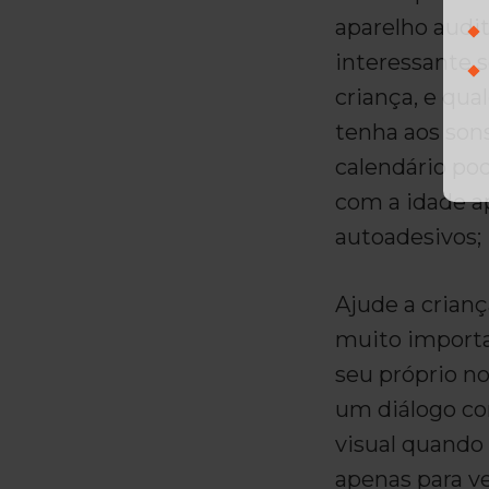
aparelho audi
interessante s
criança, e qua
tenha aos son
calendário po
com a idade a
autoadesivos;
Ajude a crian
muito importa
seu próprio n
um diálogo co
visual quando
apenas para ve