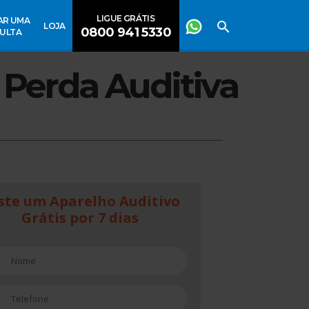
LIGUE GRÁTIS
AR UMA
LOJA
0800 941 5330
ULTA
 Perda Auditiva
ste um Aparelho Auditivo
Grátis por 7 dias