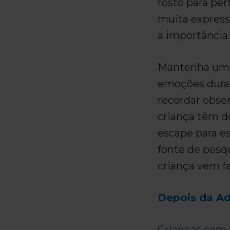
rosto para per
muita expressã
a importância 
Mantenha um d
emoções duran
recordar obse
criança têm do
escape para e
fonte de pesqu
criança vem f
Depois da A
Crianças com 