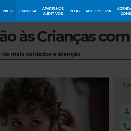
APARELHOS
AGEND
INÍCIO
EMPRESA
BLOG
AUDIOMETRIA
AUDITIVOS
CONS
ão às Crianças com
o de mais cuidados e atenção
Te