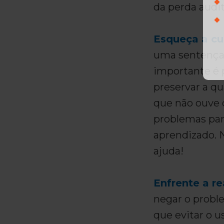
da perda audit
Esqueça a cu
uma sentença 
importante é 
preservar a qu
que não ouve 
problemas para
aprendizado. 
ajuda!
Enfrente a r
negar o proble
que evitar o u