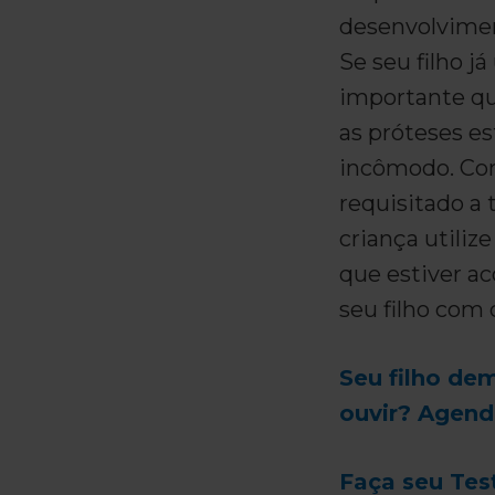
desenvolvimen
Se seu filho já
importante qu
as próteses es
incômodo. Co
requisitado a
criança utiliz
que estiver a
seu filho com 
Seu filho de
ouvir? Agen
Faça seu Tes