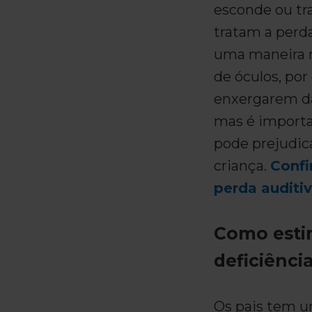
esconde ou tra
tratam a perda
uma maneira n
de óculos, por
enxergarem d
mas é importa
pode prejudic
criança.
Confi
perda auditiv
Como esti
deficiência
Os pais tem u