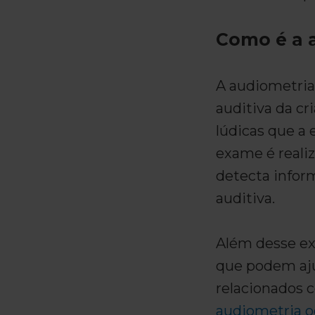
Como é a a
A audiometria 
auditiva da cr
lúdicas que a
exame é reali
detecta infor
auditiva.
Além desse e
que podem aju
relacionados 
audiometria o