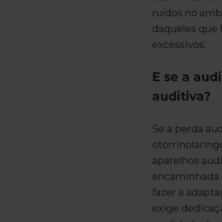
ruídos no amb
daqueles que 
excessivos.
E se a aud
auditiva?
Se a perda aud
otorrinolaring
aparelhos audi
encaminhada 
fazer a adapt
exige dedicaç