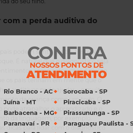
ida do seu filho.
 com a perda auditiva do
CONFIRA
 pais podem sentir medo, tristeza,
que. É natural que o diagnóstico seja
NOSSOS PONTOS DE
entimentos como estes, mas é muito
ATENDIMENTO
ue os pais tenham em mente que o
hos auditivos pode ajudar – e muito –
Rio Branco - AC
Sorocaba - SP
mento da criança como um todo. O
Juína - MT
Piracicaba - SP
vo pode atrapalhar o aprendizado e o
Barbacena - MG
Pirassununga - SP
to da linguagem, por exemplo.
Paranavaí - PR
Paraguaçu Paulista - 
s dicas para lidar com o diagnóstico