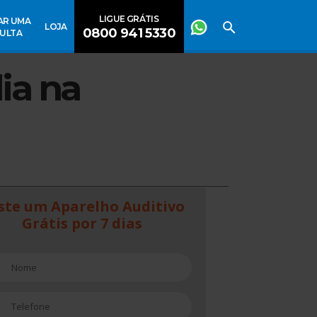
LIGUE GRÁTIS
AR UMA
LOJA
0800 941 5330
ULTA
ia na
ste um Aparelho Auditivo
Grátis por 7 dias