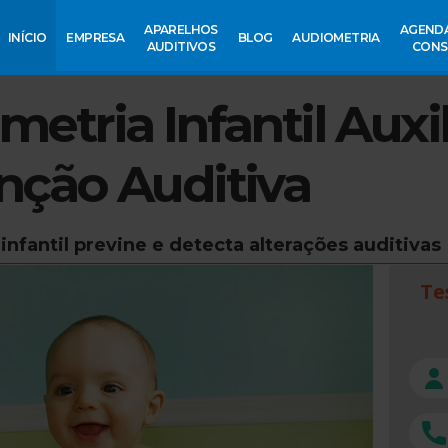
APARELHOS
AGEND
INÍCIO
EMPRESA
BLOG
AUDIOMETRIA
AUDITIVOS
CONS
etria Infantil Auxil
nção Auditiva
infantil previne e detecta alterações auditivas
Te