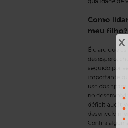
qualidade de v
Como lidar
meu filho?
X
É claro que os
desespero, cho
seguido por s
importante q
uso dos aparel
no desenvolvi
déficit auditi
desenvolvimen
Confira alguma