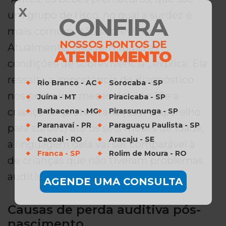
X
um grupo de risco, no qual a surdez é
CONFIRA
mais comum, não sobreviviam.
NOSSOS PONTOS DE
Atualmente, eles têm todas as
ATENDIMENTO
condições de sobrevivência", explica. Ela
ressalta a importância do diagnóstico
Rio Branco - AC
Sorocaba - SP
nos primeiros meses de vida: "Se a
Juína - MT
Piracicaba - SP
criança for protetizada (usar o aparelho
Barbacena - MG
Pirassununga - SP
Paranavaí - PR
Paraguaçu Paulista - SP
para surdez) até os seis meses de idade,
Cacoal - RO
Aracaju - SE
a linguagem dela vai ser comparável à
Franca - SP
Rolim de Moura - RO
de crianças que não tiveram problemas
auditivos".
AGENDE UMA CONSULTA
Causas de perda auditiva pós-
nascimento