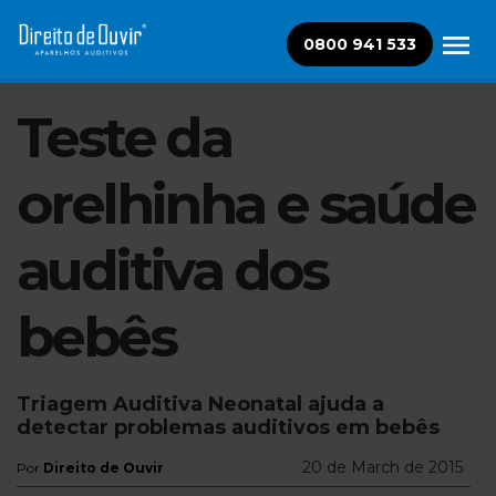
0800 941 533
Teste da
orelhinha e saúde
auditiva dos
bebês
Triagem Auditiva Neonatal ajuda a
detectar problemas auditivos em bebês
20 de March de 2015
Por
Direito de Ouvir