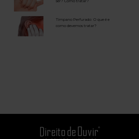
ser? Como tratar?
Tímpano Perfurado: O que é e
como devemos tratar?