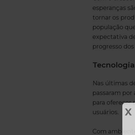
esperanças sã
tornar os prod
população qu
expectativa de
progresso dos
Tecnologia
Nas últimas dé
passaram por 
para oferecer
X
usuários.
Com ambientes