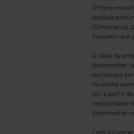
iPhone envelh
sediada próxi
(Dinamarca),
inovador que a
A ideia da em
desenvolver u
tecnologia sim
na orelha per
voz a partir d
necessidade d
intermediar e
Com o crescen