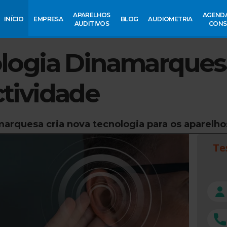
APARELHOS
AGEND
INÍCIO
EMPRESA
BLOG
AUDIOMETRIA
AUDITIVOS
CONS
logia Dinamarques
tividade
rquesa cria nova tecnologia para os aparelho
Te