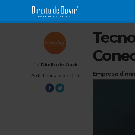
Tecno
Conec
Por
Direito de Ouvir
Empresa dinama
25 de February de 2014