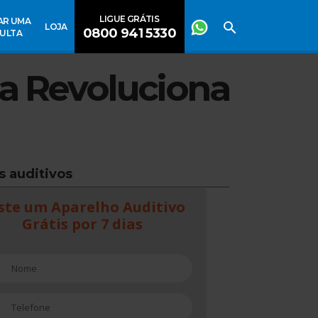
LIGUE GRÁTIS
AR UMA
LOJA
0800 941 5330
ULTA
a Revoluciona
s auditivos
ste um Aparelho Auditivo
Grátis por 7 dias