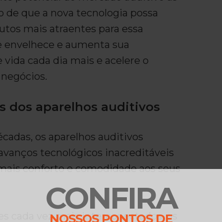
o de que a nova tecnologia possa
utos mais atraentes para essa
e envelhece e aumenta sua
 vida cada dia mais e acelere o
 negócios.
s dos aparelhos auditivos
cadas, os aparelhos auditivos
avanços tecnológicos inacreditáveis
 mais conforto e comodidade aos seus
CONFIRA
 cada vez mais interconectados, os
NOSSOS PONTOS DE