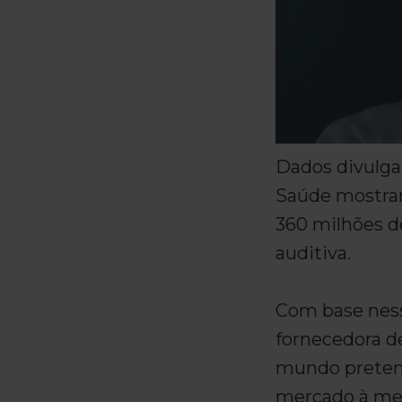
Dados divulga
Saúde mostra
360 milhões d
auditiva.
Com base ness
fornecedora d
mundo preten
mercado à med