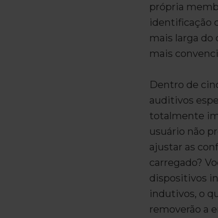
própria membr
identificação
mais larga do
mais convenci
Dentro de cinc
auditivos esp
totalmente imp
usuário não pr
ajustar as con
carregado? Vo
dispositivos 
indutivos, o q
removerão a e