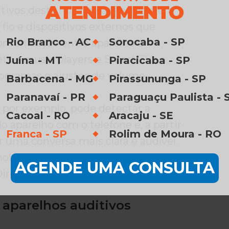
ATENDIMENTO
itivos desta nova geração possuem
fio e dispositivos externos que
Rio Branco - AC
Sorocaba - SP
municação entre aparelho e
lets e music players e Smart TVs e
Juína - MT
Piracicaba - SP
rogramas e ajustes de volume.
Barbacena - MG
Pirassununga - SP
Paranavaí - PR
Paraguaçu Paulista - 
por exemplo, pode detectar a
Cacoal - RO
Aracaju - SE
 aparelho com o telefone e, a partir
Franca - SP
Rolim de Moura - RO
tar uma conversa mais clara e audível.
nologia já está presente em alguns
AGENDE UMA CONSULTA
ireito de Ouvir!
Conheça nossa linha
 aparelhos auditivos