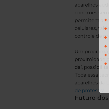
aparelhos aud
conexões sem 
permitem a co
celulares, tab
controle de p
Um programa, 
proximidade do
daí, possibili
Toda essa tec
aparelhos da D
de próteses!
Futuro dos