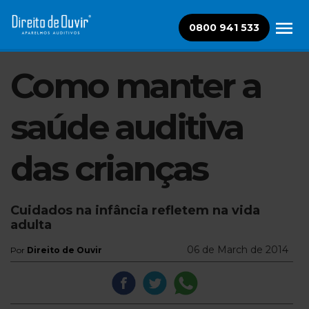
0800 941 533
Como manter a
saúde auditiva
das crianças
Cuidados na infância refletem na vida
adulta
06 de March de 2014
Por
Direito de Ouvir