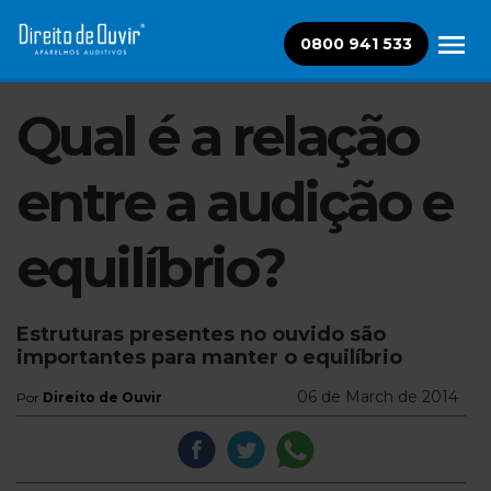
0800 941 533
Qual é a relação
entre a audição e
equilíbrio?
Estruturas presentes no ouvido são
importantes para manter o equilíbrio
06 de March de 2014
Por
Direito de Ouvir