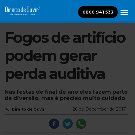
0800 941 533
Fogos de artifício
podem gerar
perda auditiva
Nas festas de final de ano eles fazem parte
da diversão, mas é preciso muito cuidado
26 de December de 2017
Por
Direito de Ouvir