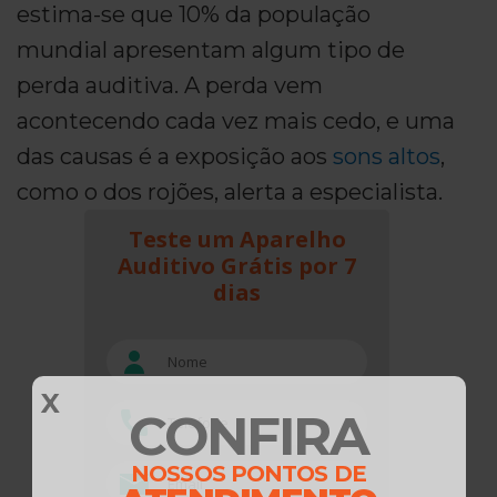
estima-se que 10% da população
mundial apresentam algum tipo de
perda auditiva. A perda vem
acontecendo cada vez mais cedo, e uma
das causas é a exposição aos
sons altos
,
como o dos rojões, alerta a especialista.
Teste um Aparelho
Auditivo Grátis por 7
dias
X
CONFIRA
NOSSOS PONTOS DE