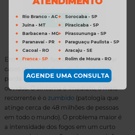
ATENDIMENTO
Rio Branco - AC
Sorocaba - SP
Enviar
Juína - MT
Piracicaba - SP
Barbacena - MG
Pirassununga - SP
Paranavaí - PR
Paraguaçu Paulista - SP
Cacoal - RO
Aracaju - SE
Em tempos de festas é fácil encontrar
Franca - SP
Rolim de Moura - RO
casos de perda de audição unilateral-
AGENDE UMA CONSULTA
perda da audição em apenas um dos
ouvidos. O sintoma é imediato, o mais
recorrente é o
zumbido
(patologia que
atinge cerca de 48 milhões de pessoas
em todo o mundo). O problema maior é
a intensidade dos fogos em um curto