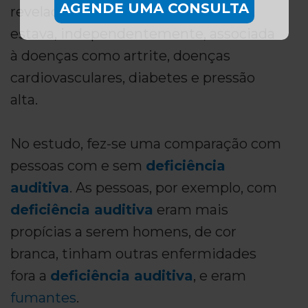
AGENDE UMA CONSULTA
revelado que
deficiência auditiva
estava, independentemente, associada
à doenças como artrite, doenças
cardiovasculares, diabetes e pressão
alta.
No estudo, fez-se uma comparação com
pessoas com e sem
deficiência
auditiva
. As pessoas, por exemplo, com
deficiência auditiva
eram mais
propícias a serem homens, de cor
branca, tinham outras enfermidades
fora a
deficiência auditiva
, e eram
fumantes
.