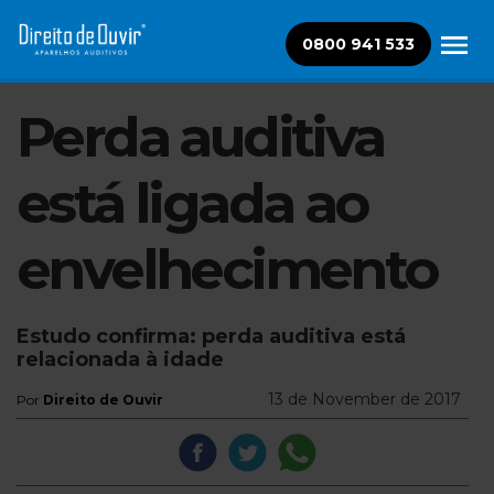
0800 941 533
Perda auditiva
está ligada ao
envelhecimento
Estudo confirma: perda auditiva está
relacionada à idade
13 de November de 2017
Por
Direito de Ouvir