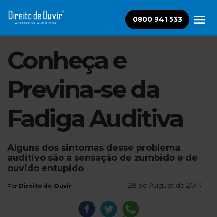
0800 941 533
Conheça e
Previna-se da
Fadiga Auditiva
Alguns dos sintomas desse problema
auditivo são a sensação de zumbido e de
ouvido entupido
28 de August de 2017
Por
Direito de Ouvir