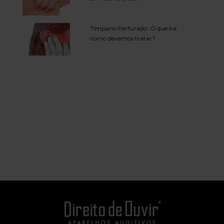
Tímpano Perfurado: O que é e
como devemos tratar?