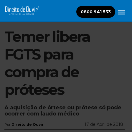
0800 941 533
Temer libera
FGTS para
compra de
próteses
A aquisição de órtese ou prótese só pode
ocorrer com laudo médico
17 de April de 2018
Por
Direito de Ouvir