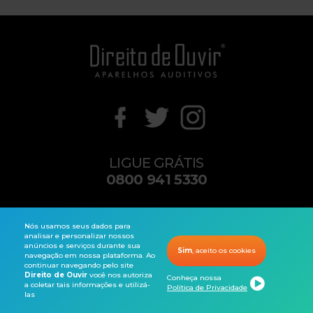
LIGUE GRÁTIS
0800 941 5330
contato@direitodeouvir.com
Nós usamos seus dados para
analisar e personalizar nossos
anúncios e serviços durante sua
Sim
, aceito os cookies
navegação em nossa plataforma. Ao
Copyright© 2026 Direito de Ouvir®. Todos os direitos reservados.
continuar navegando pelo site
Direito de Ouvir
você nos autoriza
Conheça nossa
a coletar tais informações e utilizá-
Política de Privacidade
las
Audiometria
Produtos
Ligue Grátis
Notificações