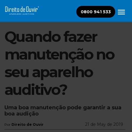
0800 941 533
Quando fazer
manutenção no
seu aparelho
auditivo?
Uma boa manutenção pode garantir a sua
boa audição
21 de May de 2019
Por
Direito de Ouvir