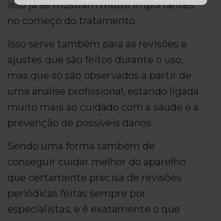
isso já se mostram muito importantes
no começo do tratamento.
Isso serve também para as revisões e
ajustes que são feitos durante o uso,
mas que só são observados a partir de
uma análise profissional, estando ligada
muito mais ao cuidado com a saúde e à
prevenção de possíveis danos.
Sendo uma forma também de
conseguir cuidar melhor do aparelho
que certamente precisa de revisões
periódicas feitas sempre por
especialistas, e é exatamente o que