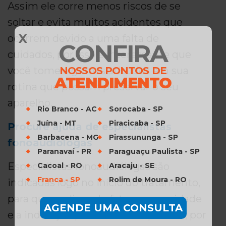
Assim ele corre menos riscos de se
soltar e evita muitos acidentes que
X
ocorrem devido a uma falta de
CONFIRA
cuidados, por isso é interessante que
NOSSOS PONTOS DE
você tome algumas atitudes em sua
ATENDIMENTO
rotina que possam preservar o seu
aparelho.
Rio Branco - AC
Sorocaba - SP
Juína - MT
Piracicaba - SP
Procure ajuda de especialistas
Barbacena - MG
Pirassununga - SP
fonoaudiólogas
Paranavaí - PR
Paraguaçu Paulista - SP
Especialistas fonoaudiólogas são
Cacoal - RO
Aracaju - SE
Franca - SP
Rolim de Moura - RO
indicadas logo no início do tratamento,
para que avaliem de fato a necessidade
AGENDE UMA CONSULTA
e a indicação para o uso do aparelho, por